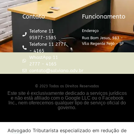
Contato
Funcionamento
Telefone 11
Endereço
95977-1585
Rua Bom Jesus, 983 -
Vila Regente Feijó - SP
Telefone 11 2777
- 4165
WhastApp 11
2777 - 4165
contato@salviano.adv.br
© 2023 Todos os Direitos Reservados
Este site é exclusivamente dedicado a serviços jurídicos
e não está afiliado com o Google LLC ou o Facebook
Inc., nem oferecemos qualquer tipo de serviço oficial do
governo.
Advogado Tributarista especializado em redução de