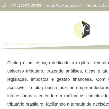
+55 11 95977-1585
contato@salviano.adv.br
Segunda á Sexta
Inicial
»
Arquivos para dezembro 28, 2025
O blog é um espaço dedicado a explorar temas r
universo tributário, trazendo análises, dicas e at
legislação, impostos e gestão financeira. Com
acessível, o blog busca auxiliar empreendedore
interessados a entenderem melhor as complexida
tributário brasileiro, facilitando a tomada de decisõ