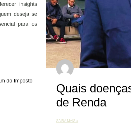
erecer insights
 quem deseja se
encial para os
am do Imposto
Quais doenças
de Renda
SAIBA MAIS »