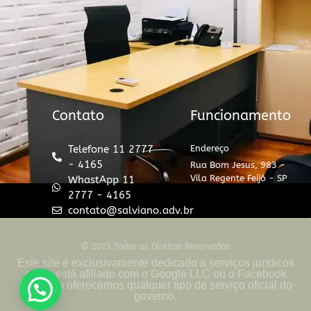
Contato
Funcionamento
Telefone 11 2777
Endereço
- 4165
Rua Bom Jesus, 983 -
Vila Regente Feijó - SP
WhastApp 11
2777 - 4165
contato@salviano.adv.br
© 2023 Todos os Direitos Reservados
Este site é exclusivamente dedicado a serviços jurídicos
e não está afiliado com o Google LLC ou o Facebook
Inc., nem oferecemos qualquer tipo de serviço oficial do
governo.