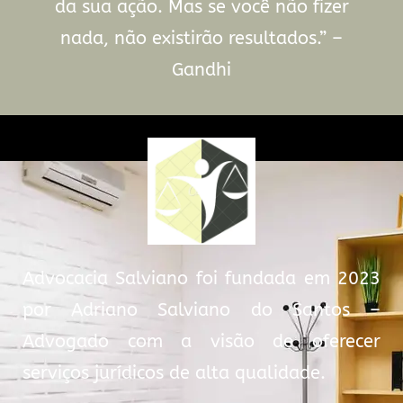
da sua ação. Mas se você não fizer
nada, não existirão resultados.” –
Gandhi
Advocacia Salviano foi fundada em 2023
por Adriano Salviano do Santos –
Advogado com a visão de oferecer
serviços jurídicos de alta qualidade.