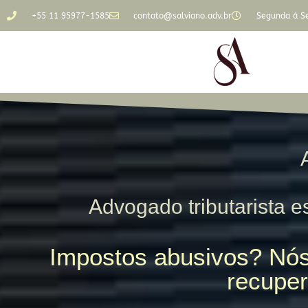
+55 11 95977-1585
contato@salviano.adv.br
Segunda á Se
Advogado tributarista es
Impostos abusivos? Nós
recuper