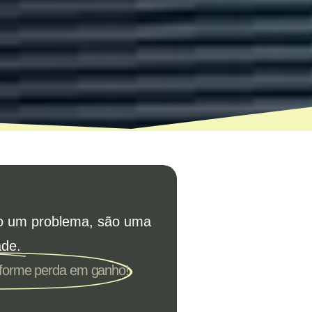
o um problema, são uma
ade.
sforme perda em ganho!