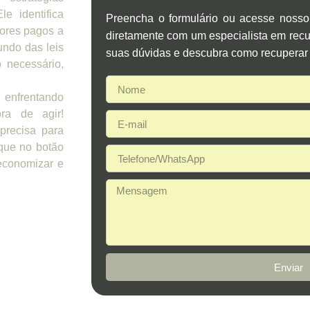
e identifica
Preencha o formulário ou acesse noss
lores pagos a
diretamente com um especialista em recup
undo das leis
suas dúvidas e descubra como recuperar 
 necessário,
enfrentando
ora de agir!
precisa para
ique no botão
economizar e
Enviar