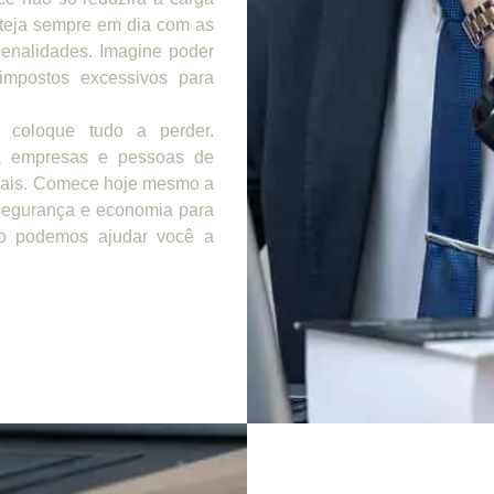
steja sempre em dia com as
penalidades. Imagine poder
impostos excessivos para
 coloque tudo a perder.
 empresas e pessoas de
scais. Comece hoje mesmo a
 segurança e economia para
mo podemos ajudar você a