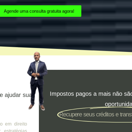
Agende uma consulta gratuita agora!
Impostos pagos a mais não sã
e ajudar sua
oportunid
Recupere seus créditos e tran
o em direito
r estratégias