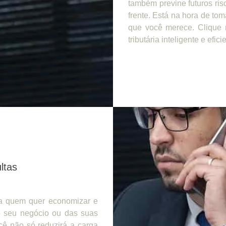
também previne futuros ris
frente. Está na hora de tom
que você merece. Clique 
tributária inteligente e efici
ltas
ra quem quer economizar e
do seu negócio ou das suas
cê não só reduzirá a carga