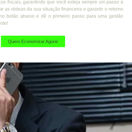
cos fiscais, garantindo que você esteja sempre um passo à
ar as rédeas da sua situação financeira e garantir o retorno
no botão abaixo e dê o primeiro passo para uma gestão
ente!
Quero Economizar Agora!