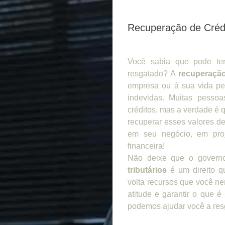
Recuperação de Crédi
Você sabia que pode ter
resgatado? A
recuperação
empresa ou à sua vida pe
indevidas. Muitas pesso
créditos, mas a verdade é q
recuperar esses valores de
em seu negócio, em proj
financeira!
Não deixe que o govern
tributários
é um direito qu
volta recursos que você n
atitude e garantir o que 
podemos ajudar você a resg