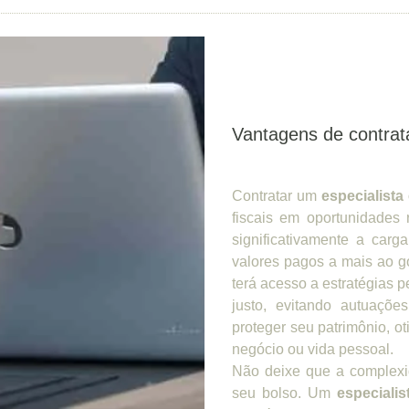
Vantagens de contrata
Contratar um
especialista 
fiscais em oportunidades 
significativamente a car
valores pagos a mais ao g
terá acesso a estratégias
justo, evitando autuaçõe
proteger seu patrimônio, ot
negócio ou vida pessoal.
Não deixe que a complexid
seu bolso. Um
especialis