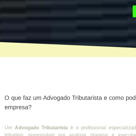
O que faz um Advogado Tributarista e como pod
empresa?
Um
Advogado Tributarista
é o profissional especializad
tributário, responsável por analisar, planejar e executa