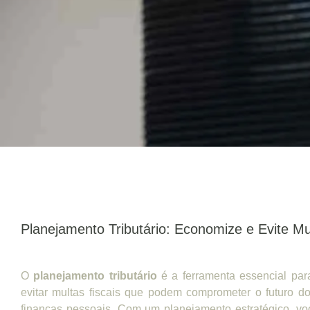
Planejamento Tributário: Economize e Evite Mu
O
planejamento tributário
é a ferramenta essencial pa
evitar multas fiscais que podem comprometer o futuro 
finanças pessoais. Com um planejamento estratégico, vo