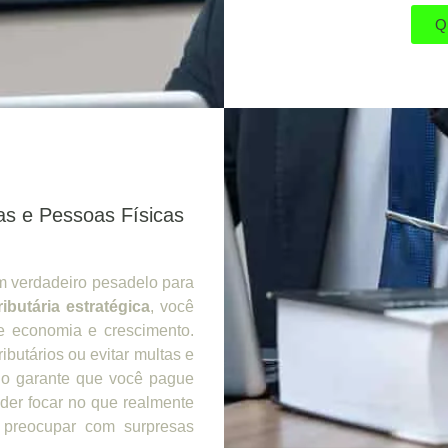
Q
as e Pessoas Físicas
um verdadeiro pesadelo para
ributária estratégica
, você
e economia e crescimento.
ibutários ou evitar multas e
ado garante que você pague
der focar no que realmente
 preocupar com surpresas