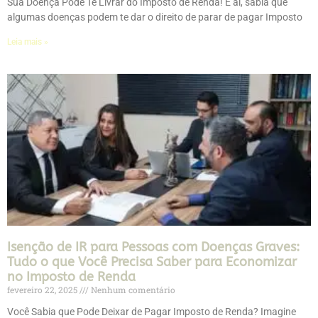
Sua Doença Pode Te Livrar do Imposto de Renda! E aí, sabia que
algumas doenças podem te dar o direito de parar de pagar Imposto
Leia mais »
Isenção de IR para Pessoas com Doenças Graves:
Tudo o que Você Precisa Saber para Economizar
no Imposto de Renda
fevereiro 22, 2025
Nenhum comentário
Você Sabia que Pode Deixar de Pagar Imposto de Renda? Imagine