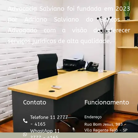
Advocacia Salviano foi fundada em 2023
por Adriano Salviano do Santos –
Advogado com a visão de oferecer
serviços jurídicos de alta qualidade.
Contato
Funcionamento
Telefone 11 2777
Endereço
- 4165
Rua Bom Jesus, 983 -
Vila Regente Feijó - SP
WhastApp 11
2777 - 4165