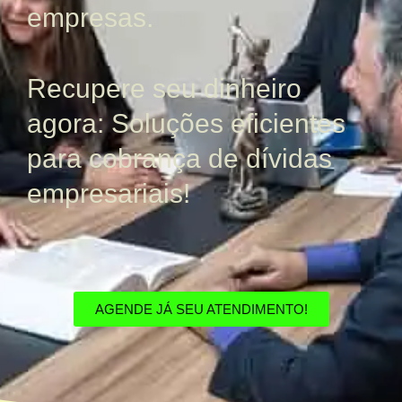
empresas.
Recupere seu dinheiro
agora: Soluções eficientes
para cobrança de dívidas
empresariais!
AGENDE JÁ SEU ATENDIMENTO!