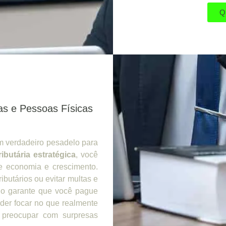
Q
as e Pessoas Físicas
um verdadeiro pesadelo para
ributária estratégica
, você
e economia e crescimento.
ibutários ou evitar multas e
ado garante que você pague
der focar no que realmente
 preocupar com surpresas