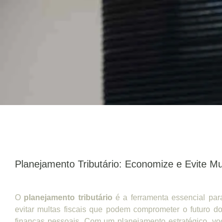
Planejamento Tributário: Economize e Evite Mu
O
planejamento tributário
é a ferramenta essencial pa
evitar multas fiscais que podem comprometer o futuro 
finanças pessoais. Com um planejamento estratégico, vo