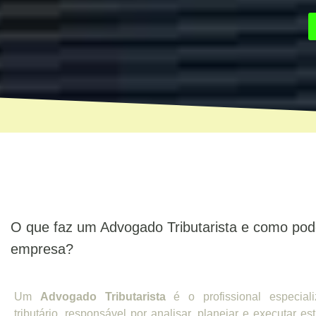
O que faz um Advogado Tributarista e como pod
empresa?
Um
Advogado Tributarista
é o profissional especiali
tributário, responsável por analisar, planejar e executar est