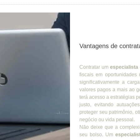
Vantagens de contrata
Contratar um
especialista 
fiscais em oportunidades 
significativamente a car
valores pagos a mais ao g
terá acesso a estratégias
justo, evitando autuaçõe
proteger seu patrimônio, ot
negócio ou vida pessoal.
Não deixe que a complexid
seu bolso. Um
especialis