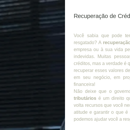
Recuperação de Crédi
Você sabia que pode ter
resgatado? A
recuperação
empresa ou à sua vida pe
indevidas. Muitas pesso
créditos, mas a verdade é q
recuperar esses valores de
em seu negócio, em proj
financeira!
Não deixe que o govern
tributários
é um direito qu
volta recursos que você n
atitude e garantir o que 
podemos ajudar você a resg