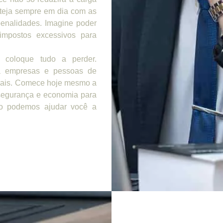
steja sempre em dia com as
penalidades. Imagine poder
impostos excessivos para
 coloque tudo a perder.
 empresas e pessoas de
scais. Comece hoje mesmo a
 segurança e economia para
mo podemos ajudar você a