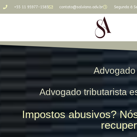
+55 11 95977-1585
contato@salviano.adv.br
Segunda á Se
Advogado 
Advogado tributarista es
Impostos abusivos? Nós
recuper