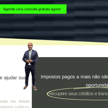
Agende uma consulta gratuita agora!
Impostos pagos a mais não sã
e ajudar sua
oportunid
Recupere seus créditos e tran
zado em direito
ratégias jurídicas