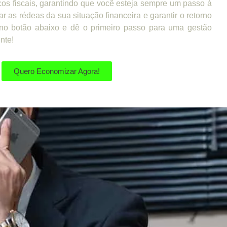
cos fiscais, garantindo que você esteja sempre um passo à
ar as rédeas da sua situação financeira e garantir o retorno
no botão abaixo e dê o primeiro passo para uma gestão
ente!
Quero Economizar Agora!