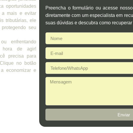
ca oportunidades
Preencha o formulário ou acesse noss
 a mais e evitar
diretamente com um especialista em recup
 tributárias, ele
suas dúvidas e descubra como recuperar 
 protegendo seu
ou enfrentando
 hora de agir!
cê precisa para
 Clique no botão
 a economizar e
Enviar