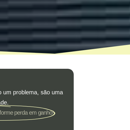
o um problema, são uma
ade.
sforme perda em ganho!