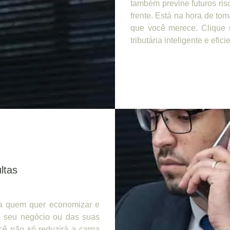
também previne futuros ris
frente. Está na hora de tom
que você merece. Clique 
tributária inteligente e efici
ltas
ra quem quer economizar e
do seu negócio ou das suas
cê não só reduzirá a carga