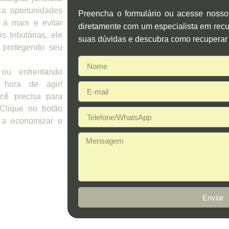
ca oportunidades
Preencha o formulário ou acesse noss
 a mais e evitar
diretamente com um especialista em recup
 tributárias, ele
suas dúvidas e descubra como recuperar 
 protegendo seu
ou enfrentando
 hora de agir!
cê precisa para
 Clique no botão
 a economizar e
Enviar