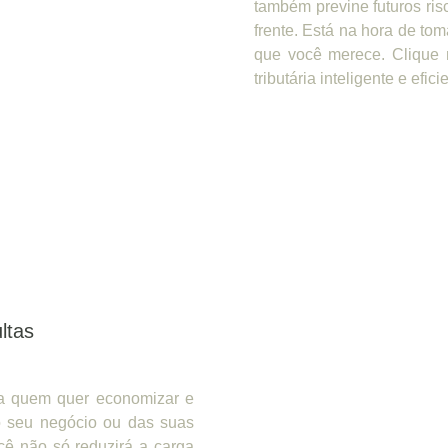
também previne futuros ris
frente. Está na hora de tom
que você merece. Clique 
tributária inteligente e efici
ltas
ra quem quer economizar e
do seu negócio ou das suas
cê não só reduzirá a carga