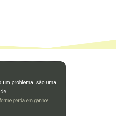
o um problema, são uma
ade.
sforme perda em ganho!