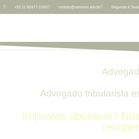
+55 11 95977-1585
contato@salviano.adv.br
Segunda á Sexta
Advogado
Advogado tributarista es
Impostos abusivos? Nós
recuper