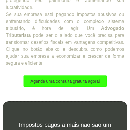
protegendo seu patrimônio e aumentando sua
lucratividade.
Se sua empresa está pagando impostos abusivos ou
enfrentando dificuldades com o complexo sistema
tributário, é hora de agir! Um
Advogado
Tributarista
pode ser o aliado que você precisa para
transformar desafios fiscais em vantagens competitivas.
Clique no botão abaixo e descubra como podemos
ajudar sua empresa a economizar e crescer de forma
segura e eficiente.
Agende uma consulta gratuita agora!
Impostos pagos a mais não são um