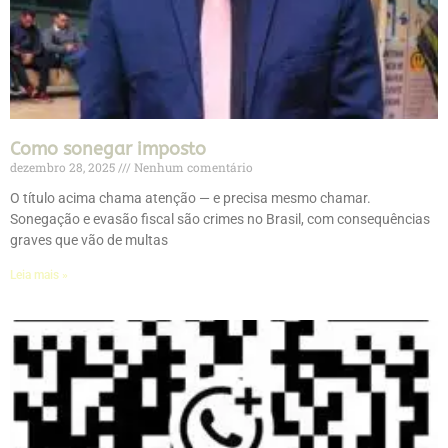
Como sonegar imposto
dezembro 28, 2025
Nenhum comentário
O título acima chama atenção — e precisa mesmo chamar.
Sonegação e evasão fiscal são crimes no Brasil, com consequências
graves que vão de multas
Leia mais »