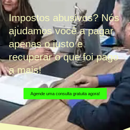
Impostos abusivos? Nós
ajudamos você a pagar
apenas o justo e
recuperar o que foi pago
a mais!
Agende uma consulta gratuita agora!