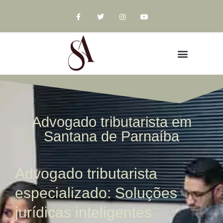
Advogado tributarista em
Santana de Parnaíba
Advogado tributarista
especializado: Soluções
jurídicas inteligentes