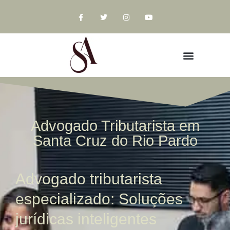
Advogado Tributarista em
Santa Cruz do Rio Pardo
Advogado tributarista
especializado: Soluções
jurídicas inteligentes