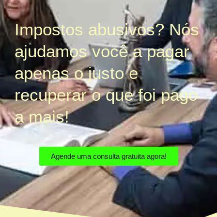
Impostos abusivos? Nós
ajudamos você a pagar
apenas o justo e
recuperar o que foi pago
a mais!
Agende uma consulta gratuita agora!