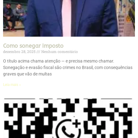
Como sonegar imposto
dezembro 28, 2025
Nenhum comentário
O título acima chama atenção — e precisa mesmo chamar.
Sonegação e evasão fiscal são crimes no Brasil, com consequências
graves que vão de multas
Leia mais »