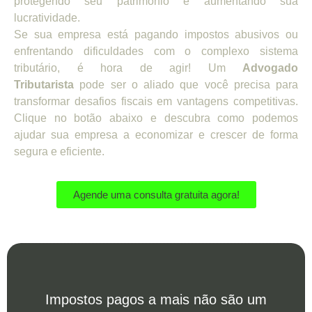
protegendo seu patrimônio e aumentando sua
lucratividade.
Se sua empresa está pagando impostos abusivos ou
enfrentando dificuldades com o complexo sistema
tributário, é hora de agir! Um
Advogado
Tributarista
pode ser o aliado que você precisa para
transformar desafios fiscais em vantagens competitivas.
Clique no botão abaixo e descubra como podemos
ajudar sua empresa a economizar e crescer de forma
segura e eficiente.
Agende uma consulta gratuita agora!
Impostos pagos a mais não são um