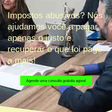
Impostos abusivos? Nós
ajudamos você a pagar
apenas o justo e
recuperar o que foi pago
a mais!
Agende uma consulta gratuita agora!