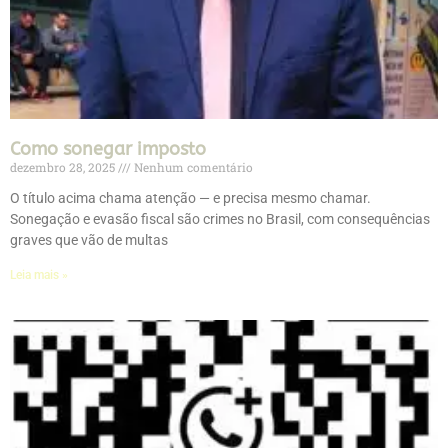
Como sonegar imposto
dezembro 28, 2025
Nenhum comentário
O título acima chama atenção — e precisa mesmo chamar.
Sonegação e evasão fiscal são crimes no Brasil, com consequências
graves que vão de multas
Leia mais »