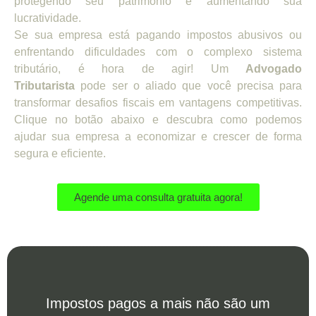
protegendo seu patrimônio e aumentando sua
lucratividade.
Se sua empresa está pagando impostos abusivos ou
enfrentando dificuldades com o complexo sistema
tributário, é hora de agir! Um
Advogado
Tributarista
pode ser o aliado que você precisa para
transformar desafios fiscais em vantagens competitivas.
Clique no botão abaixo e descubra como podemos
ajudar sua empresa a economizar e crescer de forma
segura e eficiente.
Agende uma consulta gratuita agora!
Impostos pagos a mais não são um