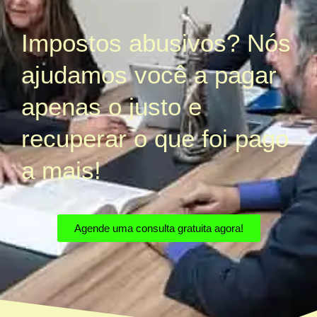
Impostos abusivos? Nós
ajudamos você a pagar
apenas o justo e
recuperar o que foi pago
a mais!
Agende uma consulta gratuita agora!