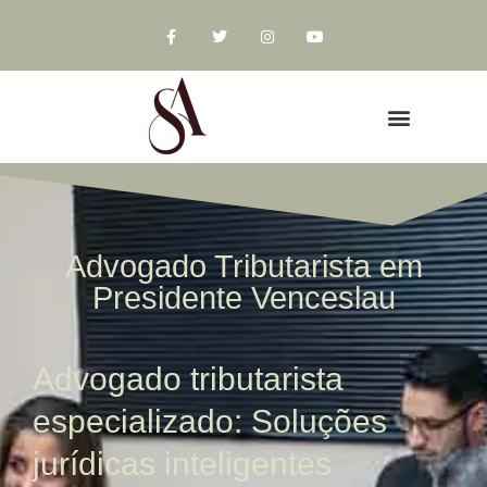
Advogado Tributarista em
Presidente Venceslau
Advogado tributarista
especializado: Soluções
jurídicas inteligentes