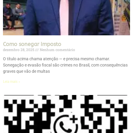
Como sonegar imposto
dezembro 28, 2025
Nenhum comentário
O título acima chama atenção — e precisa mesmo chamar.
Sonegação e evasão fiscal são crimes no Brasil, com consequências
graves que vão de multas
Leia mais »