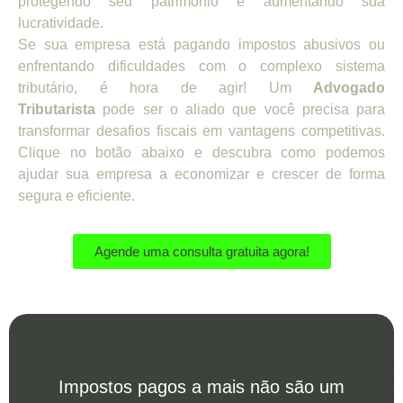
protegendo seu patrimônio e aumentando sua
lucratividade.
Se sua empresa está pagando impostos abusivos ou
enfrentando dificuldades com o complexo sistema
tributário, é hora de agir! Um
Advogado
Tributarista
pode ser o aliado que você precisa para
transformar desafios fiscais em vantagens competitivas.
Clique no botão abaixo e descubra como podemos
ajudar sua empresa a economizar e crescer de forma
segura e eficiente.
Agende uma consulta gratuita agora!
Impostos pagos a mais não são um