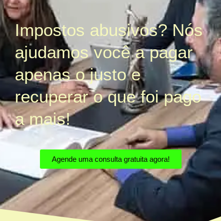
Impostos abusivos? Nós
ajudamos você a pagar
apenas o justo e
recuperar o que foi pago
a mais!
Agende uma consulta gratuita agora!