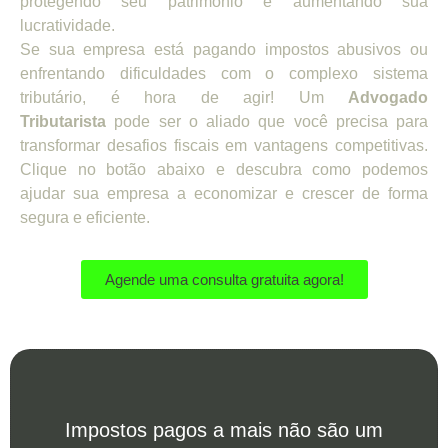
protegendo seu patrimônio e aumentando sua
lucratividade.
Se sua empresa está pagando impostos abusivos ou
enfrentando dificuldades com o complexo sistema
tributário, é hora de agir! Um
Advogado
Tributarista
pode ser o aliado que você precisa para
transformar desafios fiscais em vantagens competitivas.
Clique no botão abaixo e descubra como podemos
ajudar sua empresa a economizar e crescer de forma
segura e eficiente.
Agende uma consulta gratuita agora!
Impostos pagos a mais não são um