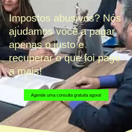
Impostos abusivos? Nós
ajudamos você a pagar
apenas o justo e
recuperar o que foi pago
a mais!
Agende uma consulta gratuita agora!