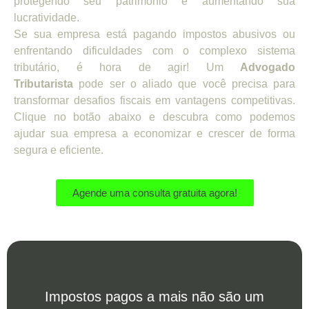
protegendo seu patrimônio e aumentando sua
lucratividade.
Se sua empresa está pagando impostos abusivos ou
enfrentando dificuldades com o complexo sistema
tributário, é hora de agir! Um
Advogado
Tributarista
pode ser o aliado que você precisa para
transformar desafios fiscais em vantagens competitivas.
Clique no botão abaixo e descubra como podemos
ajudar sua empresa a economizar e crescer de forma
segura e eficiente.
Agende uma consulta gratuita agora!
Impostos pagos a mais não são um