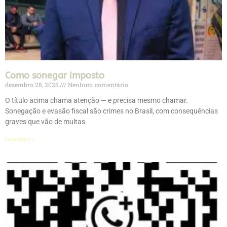
Como sonegar imposto
dezembro 28, 2025
Nenhum comentário
O título acima chama atenção — e precisa mesmo chamar.
Sonegação e evasão fiscal são crimes no Brasil, com consequências
graves que vão de multas
Leia mais »