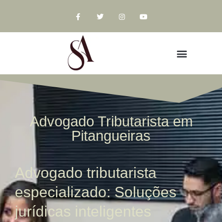
Advogado Tributarista em
Pitangueiras
Advogado tributarista
especializado: Soluções
jurídicas inteligentes