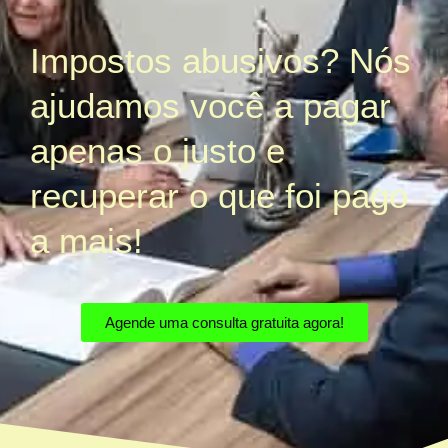
Impostos abusivos? Nós
ajudamos você a pagar
apenas o justo e
recuperar o que foi pago
a mais!
Agende uma consulta gratuita agora!