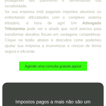
protegendo seu patrimônio e aumentando sua
lucratividade.
Se sua empresa está pagando impostos abusivos ou
enfrentando dificuldades com o complexo sistema
tributário, é hora de agir! Um
Advogado
Tributarista
pode ser o aliado que você precisa para
transformar desafios fiscais em vantagens competitivas.
Clique no botão abaixo e descubra como podemos
ajudar sua empresa a economizar e crescer de forma
segura e eficiente.
Agende uma consulta gratuita agora!
Impostos pagos a mais não são um