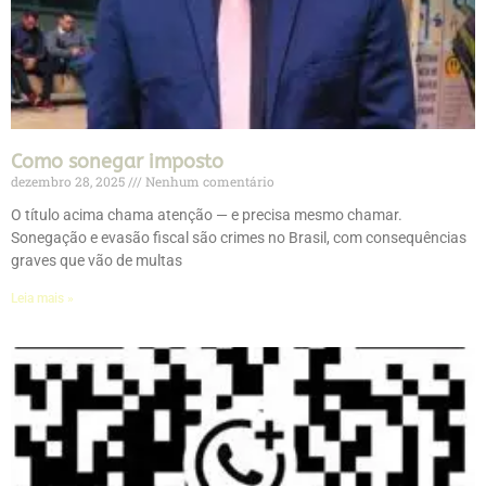
Como sonegar imposto
dezembro 28, 2025
Nenhum comentário
O título acima chama atenção — e precisa mesmo chamar.
Sonegação e evasão fiscal são crimes no Brasil, com consequências
graves que vão de multas
Leia mais »