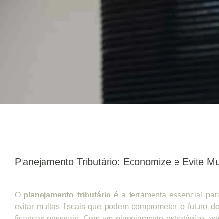
Planejamento Tributário: Economize e Evite Mu
O
planejamento tributário
é a ferramenta essencial pa
evitar multas fiscais que podem comprometer o futuro 
finanças pessoais. Com um planejamento estratégico, vo