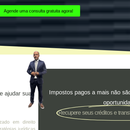
Agende uma consulta gratuita agora!
Impostos pagos a mais não sã
e ajudar sua
oportunid
Recupere seus créditos e tran
zado em direito
ratégias jurídicas