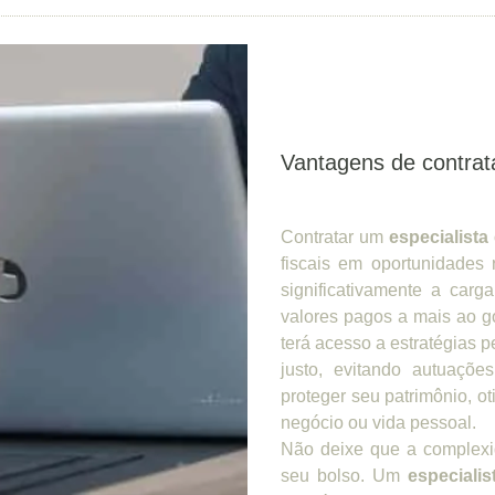
Vantagens de contrata
Contratar um
especialista 
fiscais em oportunidades 
significativamente a car
valores pagos a mais ao g
terá acesso a estratégias
justo, evitando autuaçõe
proteger seu patrimônio, ot
negócio ou vida pessoal.
Não deixe que a complexid
seu bolso. Um
especialis