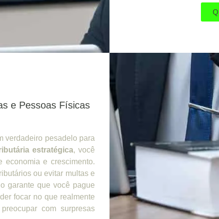
Q
as e Pessoas Físicas
um verdadeiro pesadelo para
ributária estratégica
, você
e economia e crescimento.
ibutários ou evitar multas e
ado garante que você pague
der focar no que realmente
 preocupar com surpresas