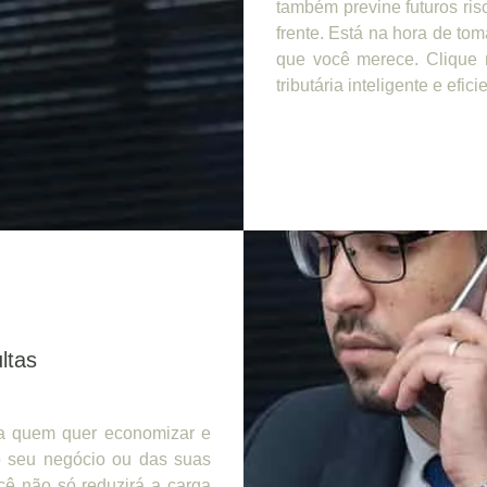
também previne futuros ris
frente. Está na hora de tom
que você merece. Clique 
tributária inteligente e efici
ltas
ra quem quer economizar e
do seu negócio ou das suas
cê não só reduzirá a carga