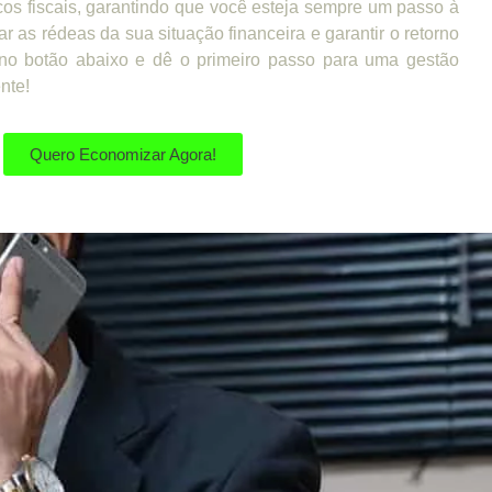
cos fiscais, garantindo que você esteja sempre um passo à
ar as rédeas da sua situação financeira e garantir o retorno
no botão abaixo e dê o primeiro passo para uma gestão
ente!
Quero Economizar Agora!