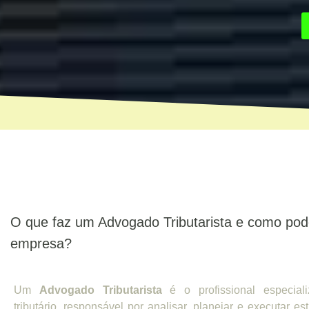
O que faz um Advogado Tributarista e como pod
empresa?
Um
Advogado Tributarista
é o profissional especiali
tributário, responsável por analisar, planejar e executar est