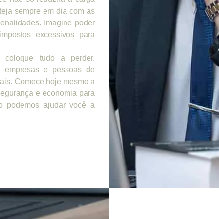
steja sempre em dia com as
penalidades. Imagine poder
impostos excessivos para
 coloque tudo a perder.
 empresas e pessoas de
scais. Comece hoje mesmo a
 segurança e economia para
mo podemos ajudar você a