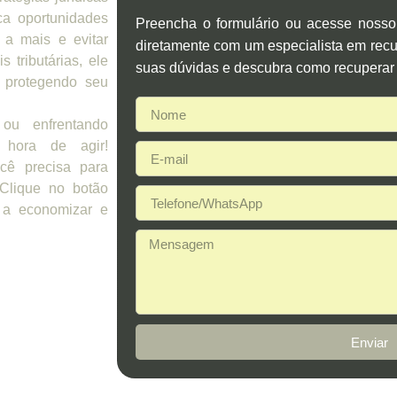
ca oportunidades
Preencha o formulário ou acesse noss
 a mais e evitar
diretamente com um especialista em recup
 tributárias, ele
suas dúvidas e descubra como recuperar 
 protegendo seu
ou enfrentando
 hora de agir!
cê precisa para
 Clique no botão
 a economizar e
Enviar