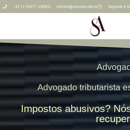
+55 11 95977-1585
contato@salviano.adv.br
Segunda á Se
Advogado
Advogado tributarista es
Impostos abusivos? Nós
recuper