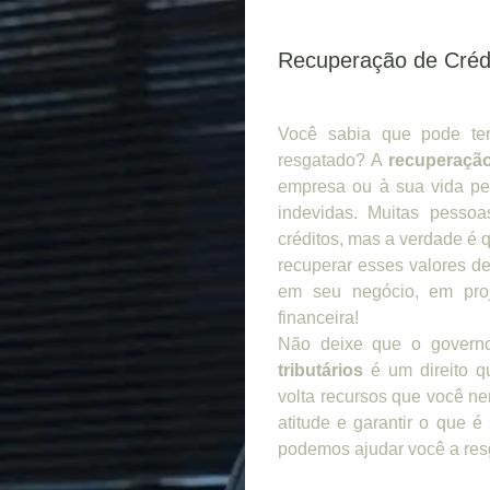
Recuperação de Crédi
Você sabia que pode ter
resgatado? A
recuperação
empresa ou à sua vida pe
indevidas. Muitas pesso
créditos, mas a verdade é q
recuperar esses valores de
em seu negócio, em proj
financeira!
Não deixe que o govern
tributários
é um direito qu
volta recursos que você n
atitude e garantir o que 
podemos ajudar você a resg