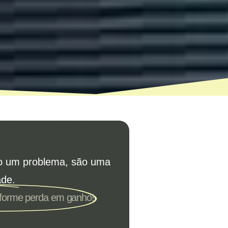
o um problema, são uma
ade.
sforme perda em ganho!