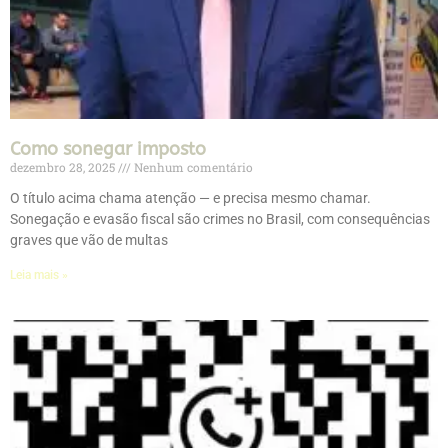
Como sonegar imposto
dezembro 28, 2025
Nenhum comentário
O título acima chama atenção — e precisa mesmo chamar.
Sonegação e evasão fiscal são crimes no Brasil, com consequências
graves que vão de multas
Leia mais »