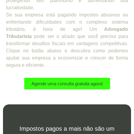
protegendo seu patrimônio e aumentando sua
lucratividade.
Se sua empresa está pagando impostos abusivos ou
enfrentando dificuldades com o complexo sistema
tributário, é hora de agir! Um
Advogado
Tributarista
pode ser o aliado que você precisa para
transformar desafios fiscais em vantagens competitivas.
Clique no botão abaixo e descubra como podemos
ajudar sua empresa a economizar e crescer de forma
segura e eficiente.
Agende uma consulta gratuita agora!
Impostos pagos a mais não são um