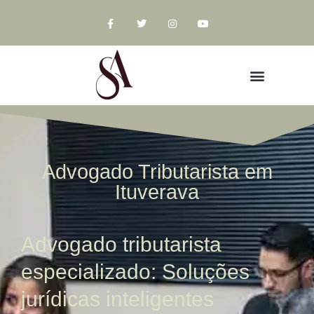
Advogado Tributarista em
Ituverava
Advogado tributarista
especializado: Soluções
jurídicas inteligentes