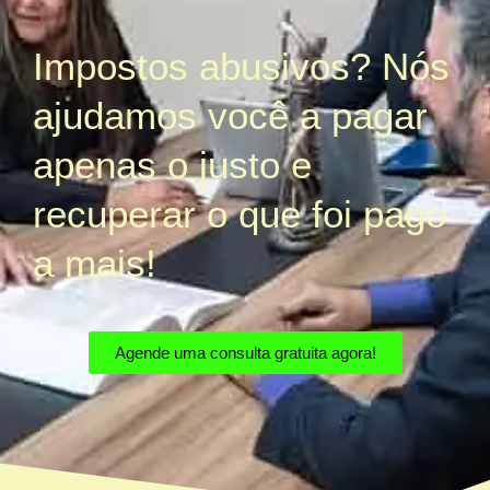
Impostos abusivos? Nós
ajudamos você a pagar
apenas o justo e
recuperar o que foi pago
a mais!
Agende uma consulta gratuita agora!