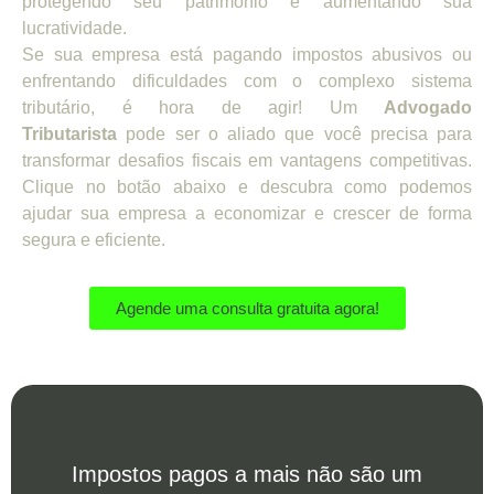
protegendo seu patrimônio e aumentando sua
lucratividade.
Se sua empresa está pagando impostos abusivos ou
enfrentando dificuldades com o complexo sistema
tributário, é hora de agir! Um
Advogado
Tributarista
pode ser o aliado que você precisa para
transformar desafios fiscais em vantagens competitivas.
Clique no botão abaixo e descubra como podemos
ajudar sua empresa a economizar e crescer de forma
segura e eficiente.
Agende uma consulta gratuita agora!
Impostos pagos a mais não são um