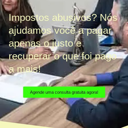
Impostos abusivos? Nós
ajudamos você a pagar
apenas o justo e
recuperar o que foi pago
a mais!
Agende uma consulta gratuita agora!