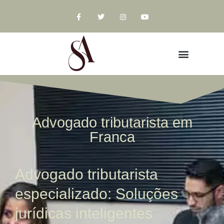
Advogado tributarista em
Franca
Advogado tributarista
especializado: Soluções
jurídicas inteligentes