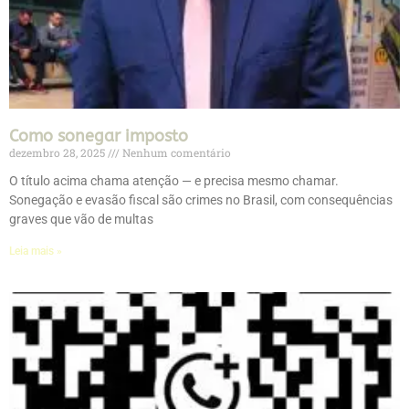
Como sonegar imposto
dezembro 28, 2025
Nenhum comentário
O título acima chama atenção — e precisa mesmo chamar.
Sonegação e evasão fiscal são crimes no Brasil, com consequências
graves que vão de multas
Leia mais »