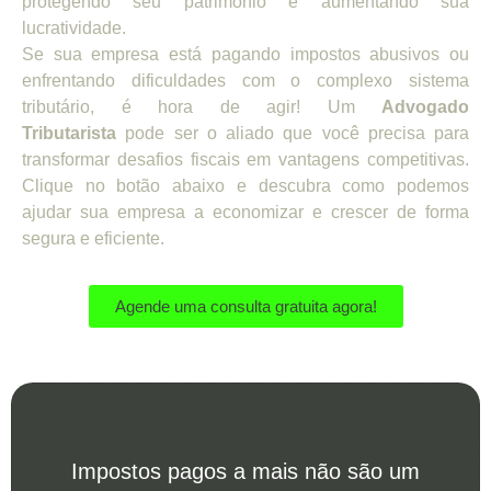
protegendo seu patrimônio e aumentando sua
lucratividade.
Se sua empresa está pagando impostos abusivos ou
enfrentando dificuldades com o complexo sistema
tributário, é hora de agir! Um
Advogado
Tributarista
pode ser o aliado que você precisa para
transformar desafios fiscais em vantagens competitivas.
Clique no botão abaixo e descubra como podemos
ajudar sua empresa a economizar e crescer de forma
segura e eficiente.
Agende uma consulta gratuita agora!
Impostos pagos a mais não são um