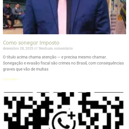
Como sonegar imposto
dezembro 28, 2025
Nenhum comentário
O título acima chama atenção — e precisa mesmo chamar.
Sonegação e evasão fiscal são crimes no Brasil, com consequências
graves que vão de multas
Leia mais »