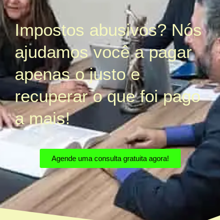
Impostos abusivos? Nós
ajudamos você a pagar
apenas o justo e
recuperar o que foi pago
a mais!
Agende uma consulta gratuita agora!