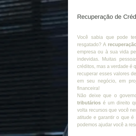
Recuperação de Crédi
Você sabia que pode ter
resgatado? A
recuperação
empresa ou à sua vida pe
indevidas. Muitas pesso
créditos, mas a verdade é q
recuperar esses valores de
em seu negócio, em proj
financeira!
Não deixe que o govern
tributários
é um direito qu
volta recursos que você n
atitude e garantir o que 
podemos ajudar você a resg