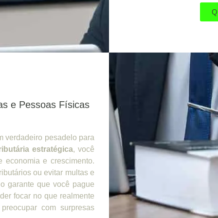
Q
as e Pessoas Físicas
um verdadeiro pesadelo para
ributária estratégica
, você
e economia e crescimento.
ibutários ou evitar multas e
ado garante que você pague
der focar no que realmente
 preocupar com surpresas