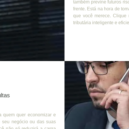
também previne futuros ris
frente. Está na hora de tom
que você merece. Clique 
tributária inteligente e efici
ltas
ra quem quer economizar e
do seu negócio ou das suas
cê não só reduzirá a carga