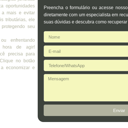
ca oportunidades
Preencha o formulário ou acesse noss
 a mais e evitar
diretamente com um especialista em recup
 tributárias, ele
suas dúvidas e descubra como recuperar 
 protegendo seu
ou enfrentando
 hora de agir!
cê precisa para
 Clique no botão
 a economizar e
Enviar