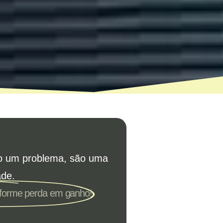
o um problema, são uma
ade.
sforme perda em ganho!