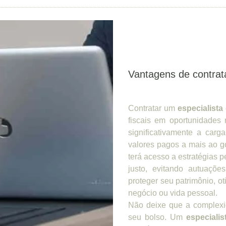
Vantagens de contrata
Contratar um
especialista 
fiscais em oportunidades 
significativamente a car
valores pagos a mais ao g
terá acesso a estratégias
justo, evitando autuaçõe
proteger seu patrimônio, ot
negócio ou vida pessoal.
Não deixe que a complexid
seu bolso. Um
especialis