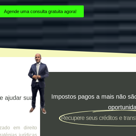
Agende uma consulta gratuita agora!
Impostos pagos a mais não sã
e ajudar sua
oportunid
Recupere seus créditos e tran
zado em direito
ratégias jurídicas