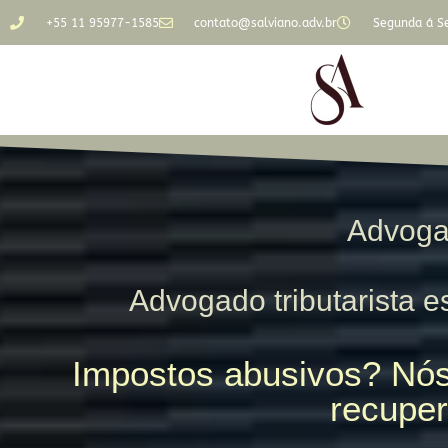
+55 11 95977-1585
contato@salviano.adv.br
Segunda á Se
Advoga
Advogado tributarista es
Impostos abusivos? Nós
recuper