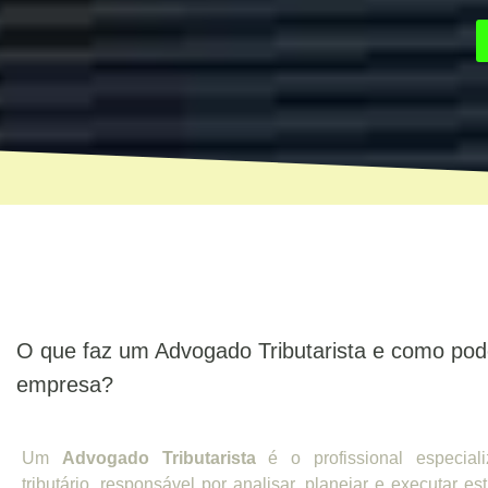
O que faz um Advogado Tributarista e como pod
empresa?
Um
Advogado Tributarista
é o profissional especiali
tributário, responsável por analisar, planejar e executar est