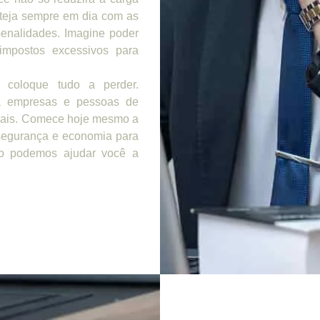
steja sempre em dia com as
penalidades. Imagine poder
impostos excessivos para
 coloque tudo a perder.
 empresas e pessoas de
scais. Comece hoje mesmo a
 segurança e economia para
mo podemos ajudar você a