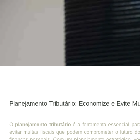
Planejamento Tributário: Economize e Evite Mu
O
planejamento tributário
é a ferramenta essencial pa
evitar multas fiscais que podem comprometer o futuro 
finanças pessoais. Com um planejamento estratégico, vo