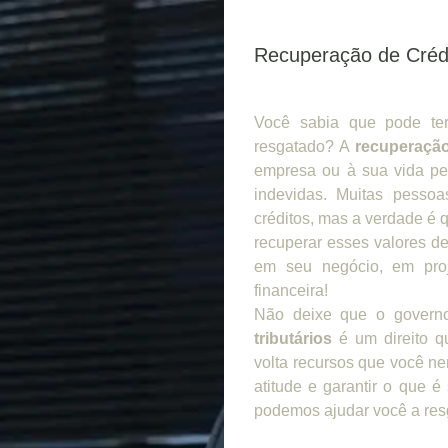
Recuperação de Crédi
Você sabia que pode ter
resgatado? A
recuperação
empresa ou à sua vida pe
indevidas. Muitas pesso
créditos, mas a verdade é q
recuperar esses valores de
em seu negócio, em proj
financeira!
Não deixe que o govern
tributários
é um direito qu
volta recursos que você n
atitude e garantir o que 
podemos ajudar você a resg