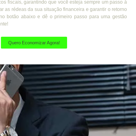
cos fiscais, garantindo que você esteja sempre um passo à
ar as rédeas da sua situação financeira e garantir o retorno
no botão abaixo e dê o primeiro passo para uma gestão
ente!
Quero Economizar Agora!