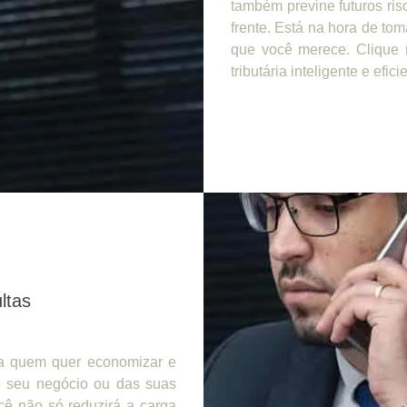
também previne futuros ris
frente. Está na hora de tom
que você merece. Clique 
tributária inteligente e efici
ltas
ra quem quer economizar e
do seu negócio ou das suas
cê não só reduzirá a carga