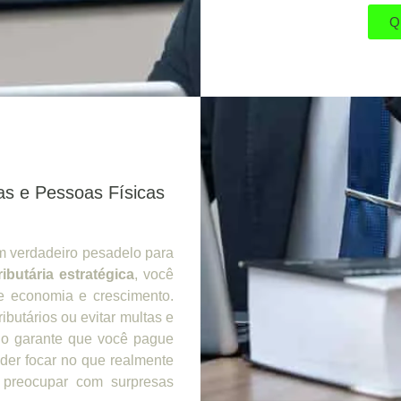
Q
as e Pessoas Físicas
um verdadeiro pesadelo para
ributária estratégica
, você
e economia e crescimento.
ibutários ou evitar multas e
ado garante que você pague
der focar no que realmente
 preocupar com surpresas