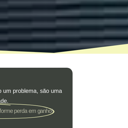
o um problema, são uma
ade.
sforme perda em ganho!