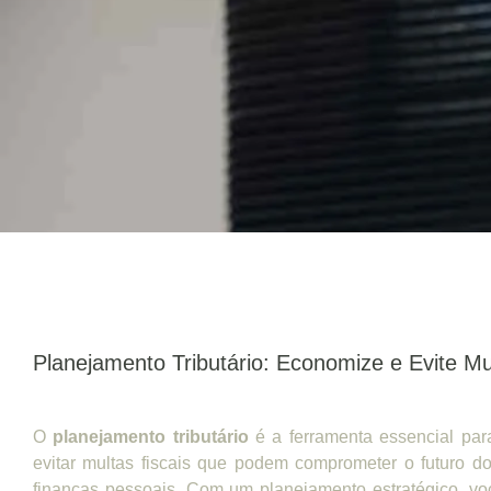
Planejamento Tributário: Economize e Evite Mu
O
planejamento tributário
é a ferramenta essencial pa
evitar multas fiscais que podem comprometer o futuro 
finanças pessoais. Com um planejamento estratégico, vo