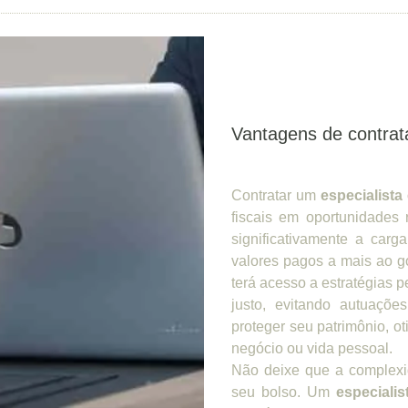
Vantagens de contrata
Contratar um
especialista 
fiscais em oportunidades 
significativamente a car
valores pagos a mais ao g
terá acesso a estratégias
justo, evitando autuaçõe
proteger seu patrimônio, ot
negócio ou vida pessoal.
Não deixe que a complexid
seu bolso. Um
especialis