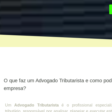
O que faz um Advogado Tributarista e como pod
empresa?
Um
Advogado Tributarista
é o profissional especiali
tributário, responsável por analisar, planejar e executar est