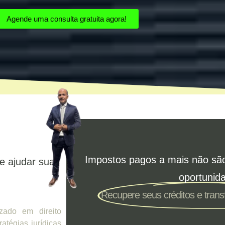
Agende uma consulta gratuita agora!
Impostos pagos a mais não sã
e ajudar sua
oportunid
Recupere seus créditos e tran
zado em direito
ratégias jurídicas