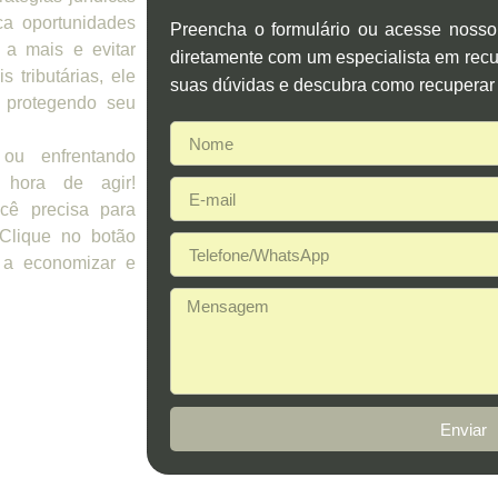
ca oportunidades
Preencha o formulário ou acesse noss
 a mais e evitar
diretamente com um especialista em recup
 tributárias, ele
suas dúvidas e descubra como recuperar 
 protegendo seu
ou enfrentando
 hora de agir!
cê precisa para
 Clique no botão
 a economizar e
Enviar