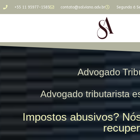
+55 11 95977-1585
contato@salviano.adv.br
Segunda á Se
Advogado Trib
Advogado tributarista es
Impostos abusivos? Nós
recuper