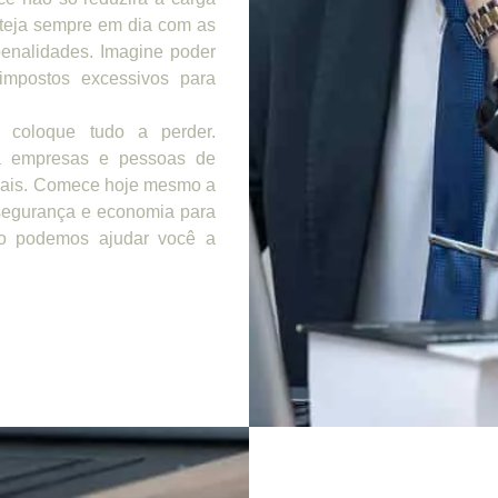
steja sempre em dia com as
penalidades. Imagine poder
impostos excessivos para
 coloque tudo a perder.
 empresas e pessoas de
scais. Comece hoje mesmo a
 segurança e economia para
mo podemos ajudar você a