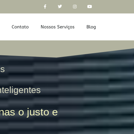
Contato
Nossos Serviços
Blog
os
nteligentes
as o justo e