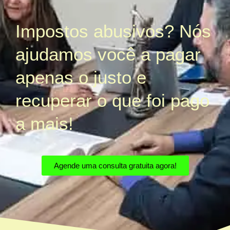
Impostos abusivos? Nós
ajudamos você a pagar
apenas o justo e
recuperar o que foi pago
a mais!
Agende uma consulta gratuita agora!