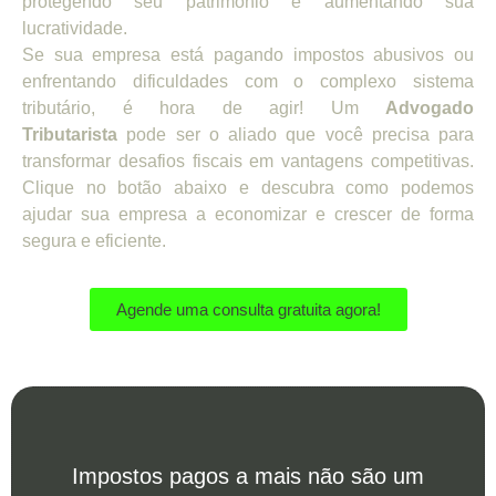
protegendo seu patrimônio e aumentando sua
lucratividade.
Se sua empresa está pagando impostos abusivos ou
enfrentando dificuldades com o complexo sistema
tributário, é hora de agir! Um
Advogado
Tributarista
pode ser o aliado que você precisa para
transformar desafios fiscais em vantagens competitivas.
Clique no botão abaixo e descubra como podemos
ajudar sua empresa a economizar e crescer de forma
segura e eficiente.
Agende uma consulta gratuita agora!
Impostos pagos a mais não são um