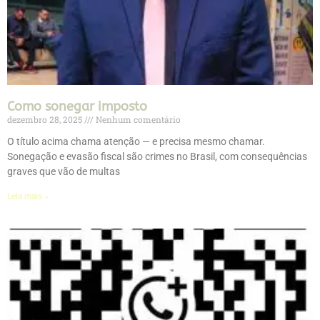
Como sonegar imposto
dezembro 28, 2025
Nenhum comentário
O título acima chama atenção — e precisa mesmo chamar.
Sonegação e evasão fiscal são crimes no Brasil, com consequências
graves que vão de multas
Leia mais »