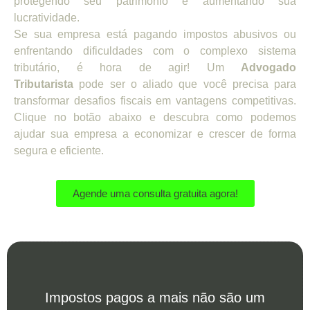
protegendo seu patrimônio e aumentando sua
lucratividade.
Se sua empresa está pagando impostos abusivos ou
enfrentando dificuldades com o complexo sistema
tributário, é hora de agir! Um
Advogado
Tributarista
pode ser o aliado que você precisa para
transformar desafios fiscais em vantagens competitivas.
Clique no botão abaixo e descubra como podemos
ajudar sua empresa a economizar e crescer de forma
segura e eficiente.
Agende uma consulta gratuita agora!
Impostos pagos a mais não são um