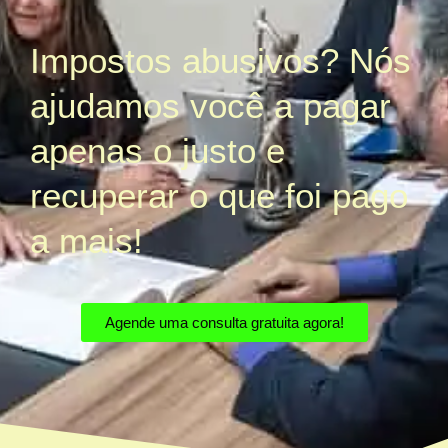
Impostos abusivos? Nós
ajudamos você a pagar
apenas o justo e
recuperar o que foi pago
a mais!
Agende uma consulta gratuita agora!