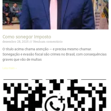
Como sonegar imposto
dezembro 28, 2025
Nenhum comentário
O título acima chama atenção — e precisa mesmo chamar.
Sonegação e evasão fiscal são crimes no Brasil, com consequências
graves que vão de multas
Leia mais »