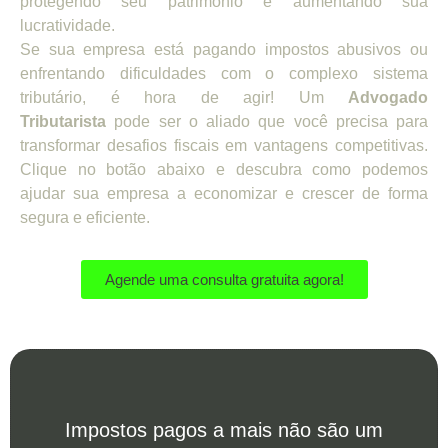
protegendo seu patrimônio e aumentando sua
lucratividade.
Se sua empresa está pagando impostos abusivos ou
enfrentando dificuldades com o complexo sistema
tributário, é hora de agir! Um
Advogado
Tributarista
pode ser o aliado que você precisa para
transformar desafios fiscais em vantagens competitivas.
Clique no botão abaixo e descubra como podemos
ajudar sua empresa a economizar e crescer de forma
segura e eficiente.
Agende uma consulta gratuita agora!
Impostos pagos a mais não são um