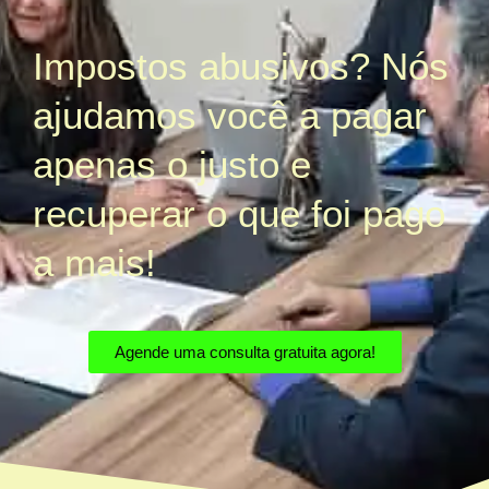
Impostos abusivos? Nós
ajudamos você a pagar
apenas o justo e
recuperar o que foi pago
a mais!
Agende uma consulta gratuita agora!