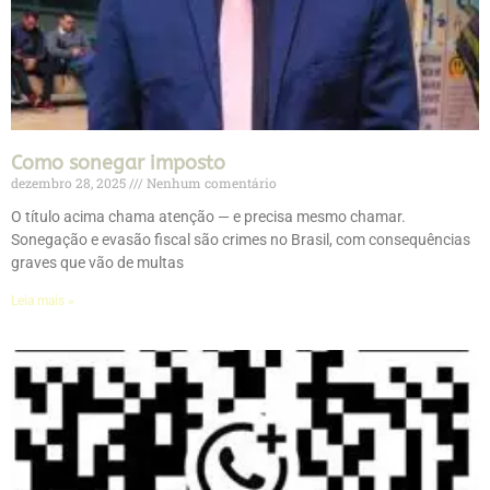
Como sonegar imposto
dezembro 28, 2025
Nenhum comentário
O título acima chama atenção — e precisa mesmo chamar.
Sonegação e evasão fiscal são crimes no Brasil, com consequências
graves que vão de multas
Leia mais »