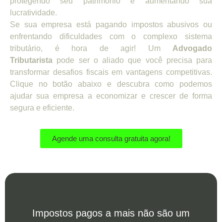
protegendo seu patrimônio e aumentando sua
lucratividade.
Se sua empresa está pagando impostos abusivos ou
enfrentando dificuldades com o complexo sistema
tributário, é hora de agir! Um
Advogado
Tributarista
pode ser o aliado que você precisa para
transformar desafios fiscais em vantagens competitivas.
Clique no botão abaixo e descubra como podemos
ajudar sua empresa a economizar e crescer de forma
segura e eficiente.
Agende uma consulta gratuita agora!
Impostos pagos a mais não são um