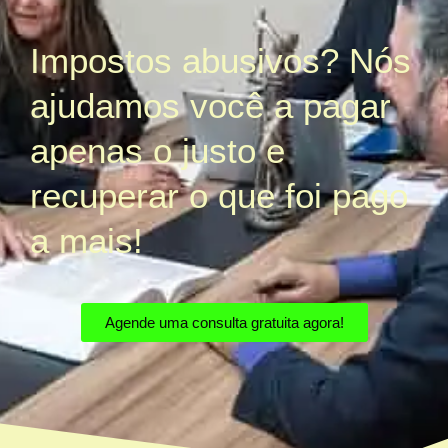
Impostos abusivos? Nós
ajudamos você a pagar
apenas o justo e
recuperar o que foi pago
a mais!
Agende uma consulta gratuita agora!