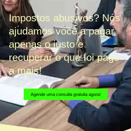
Impostos abusivos? Nós
ajudamos você a pagar
apenas o justo e
recuperar o que foi pago
a mais!
Agende uma consulta gratuita agora!