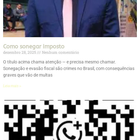
Como sonegar imposto
dezembro 28, 2025
Nenhum comentário
O título acima chama atenção — e precisa mesmo chamar.
Sonegação e evasão fiscal são crimes no Brasil, com consequências
graves que vão de multas
Leia mais »