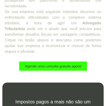
protegendo seu patrimônio e aumentando sua
lucratividade.
Se sua empresa está pagando impostos abusivos ou
enfrentando dificuldades com o complexo sistema
tributário, é hora de agir! Um
Advogado
Tributarista
pode ser o aliado que você precisa para
transformar desafios fiscais em vantagens competitivas.
Clique no botão abaixo e descubra como podemos
ajudar sua empresa a economizar e crescer de forma
segura e eficiente.
Agende uma consulta gratuita agora!
Impostos pagos a mais não são um