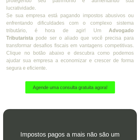
protegendo seu patrimônio e aumentando sua
lucratividade.
Se sua empresa está pagando impostos abusivos ou
enfrentando dificuldades com o complexo sistema
tributário, é hora de agir! Um
Advogado
Tributarista
pode ser o aliado que você precisa para
transformar desafios fiscais em vantagens competitivas.
Clique no botão abaixo e descubra como podemos
ajudar sua empresa a economizar e crescer de forma
segura e eficiente.
Agende uma consulta gratuita agora!
Impostos pagos a mais não são um