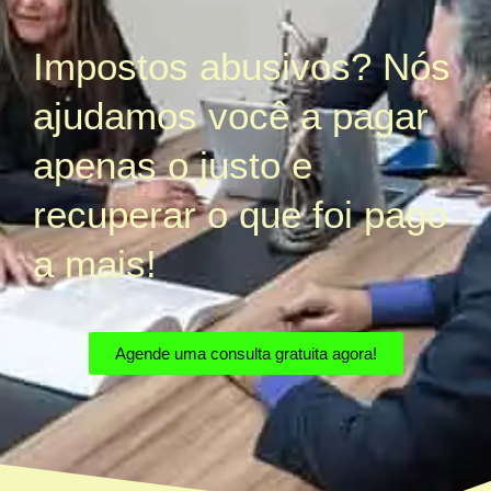
Impostos abusivos? Nós
ajudamos você a pagar
apenas o justo e
recuperar o que foi pago
a mais!
Agende uma consulta gratuita agora!