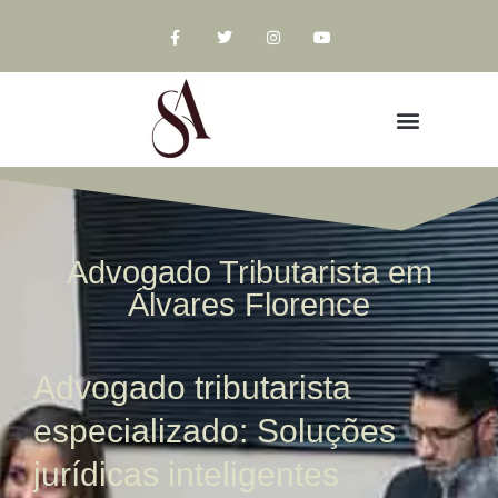
Advogado Tributarista em
Álvares Florence
Advogado tributarista
especializado: Soluções
jurídicas inteligentes