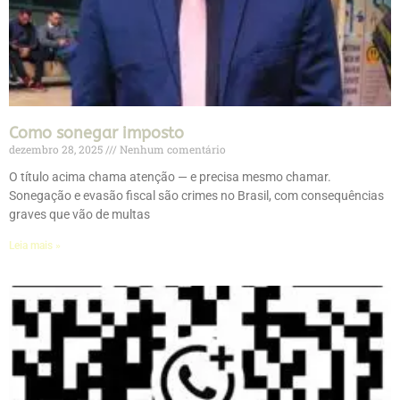
Como sonegar imposto
dezembro 28, 2025
Nenhum comentário
O título acima chama atenção — e precisa mesmo chamar.
Sonegação e evasão fiscal são crimes no Brasil, com consequências
graves que vão de multas
Leia mais »